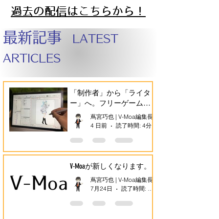
過去の配信はこちらから！
最新記事
LATEST
ARTICLES
「制作者」から「ライタ
ー」へ。フリーゲーム界
隈の未来を考える。
蔦宮巧也 | V-Moa編集長
4 日前
読了時間: 4分
V-Moaが新しくなります。
蔦宮巧也 | V-Moa編集長
7月24日
読了時間: 3分