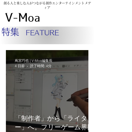
創る人と楽しむ人がつながる創作エンターテインメントメデ
ィア
​V-Moarket
特集
FEATURE
蔦宮巧也 | V-Moa編集長
4 日前
読了時間: 4分
「制作者」から「ライタ
ー」へ。フリーゲーム界隈