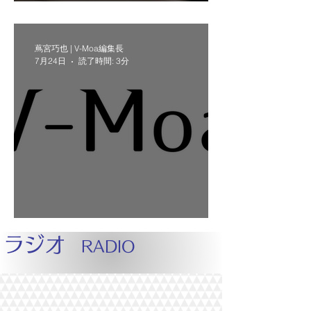
の未来を考える。
蔦宮巧也 | V-Moa編集長
7月24日
読了時間: 3分
V-Moaが新しくなります。
ラジオ
RADIO