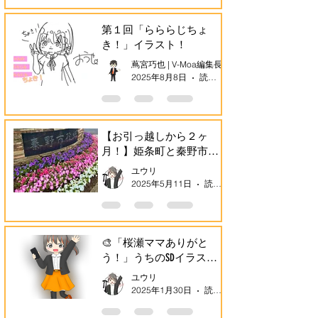
第１回「らららじちょ
き！」イラスト！
蔦宮巧也 | V-Moa編集長
2025年8月8日
読了時間: 1分
【お引っ越しから２ヶ
月！】姫条町と秦野市、
どっちもすっち好きなん
ユウリ
よ！
2025年5月11日
読了時間: 3分
🎨「桜瀬ママありがと
う！」うちのSDイラスト
が完成したん！✨💕
ユウリ
2025年1月30日
読了時間: 3分