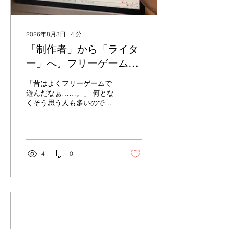
2026年8月3日
∙
4
分
「制作者」から「ライタ
ー」へ。フリーゲーム界
隈の未来を考える。
「昔はよくフリーゲームで
遊んだなぁ……。」 何とな
くそう思う人も多いのでは
ないかと思う。 フリーゲー
ムに対してどんなイメージ
を持つかは、当然、その人
次第ではあると思うが、
「最近」よりも「昔」に遊
4
0
んだもの・流行ったものと
いう認識を持つ人の方が多
い気がする。 かくいう私、
蔦宮も、昨今のフリーゲー
ム界隈（と勝手に語ること
にする）の事情には、実は
あまり詳しくはない。 私が