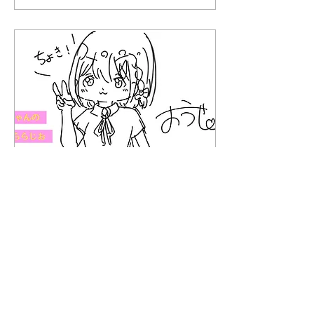
もが配信者になれる...
ユーザーが集まる場所に変
わります。 新しいキャッチ
コピーは【創る人と楽しむ
人がつながる創作エンター
テインメントメディア】。
それが何を意味するのか、
今回は少しだけご紹介でき
ればと思います。 1、ブロ
グから記事へ これまで「ブ
ログ」と呼んでいた文章投
稿は、「記事」へと変わり
ます。 記事――。そう。こ
れからはみなさんに、より
有用な情報やクリエイター
のメッセージをお伝えして
いきたいのです。 もっと言
2025年8月8日
∙
1
分
ってしまえば、私、蔦宮巧
第１回「らららじちょ
也はクリエイターであり、
き！」イラスト！
今後はライターになりたい
と考えています。 ライター
として扱いたいテーマは
皆さんこんクリ～！ TOPA
色々ありますが、特に注目
Creative Circulation! 代
したいのが「フリーゲー
表、そして、 「らららじ」