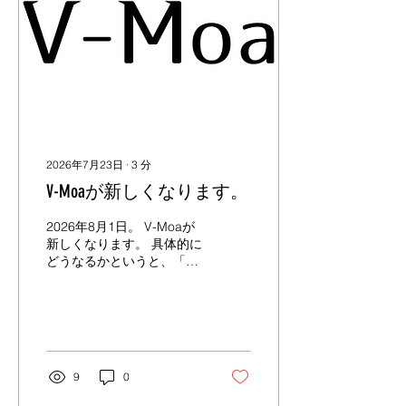
フリーゲームについて深く
関わっていたのは、もう５
年以上も前のことになる。
私にとってフリーゲームと
は、「個人創作の集大成」
のようなものだと思ってい
た。 2018年、「TOPA
Creative Circulation!」とい
うサークルを立ち上げた私
は、『打ち上げ花火とコン
2026年7月23日
∙
3
分
ペイトウ』という作品を世
V-Moaが新しくなります。
の中に出したことによって
フリーゲーム界隈の制作者
の1人となった。 実は、
2026年8月1日。 V-Moaが
元々フリーゲーム制作者に
新しくなります。 具体的に
憧れがあったわけではな
どうなるかというと、「V-
い。 本音を言えば、ゲーム
Moa」はラジオ配信と個人
実況者になりたかったの
ブログのサイトだったもの
だ。 しかし、当時（2010
が、メディアへと変わりま
年代）は、今ほど「ゲーム
す。 これまではTOクリ
実況」というものが身近な
（現・鯉留地方計画）を存
ものではなかった。当然、
分に楽しむサイトだったも
9
0
配信をする人は当時もたく
のが、クリエイターとクリ
さん居たのだが、まだ「誰
エイター。クリエイターと