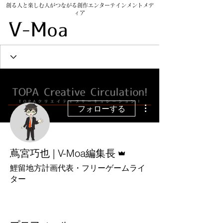
創る人と楽しむ人がつながる創作エンターテインメントメデ
ィア
​V-Moarket
その他
フォローする
管理者
蔦宮巧也 | V-Moa編集長
鯉留地方計画代表・フリーゲームライ
ター
パーソナリティ
+
4