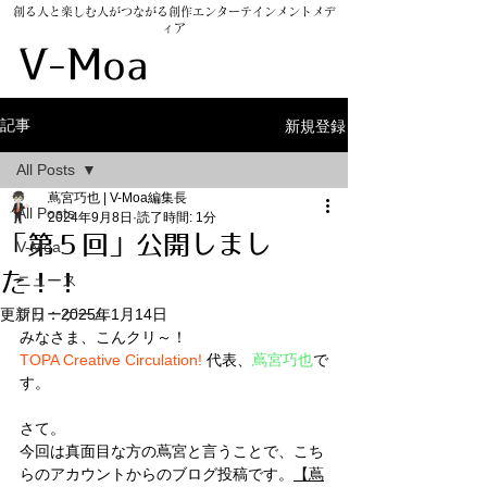
創る人と楽しむ人がつながる創作エンターテインメントメデ
ィア
​V-Moarket
新規登録
記事
All Posts
蔦宮巧也 | V-Moa編集長
All Posts
2024年9月8日
読了時間: 1分
「第５回」公開しまし
V-Moa
た！！
ニュース
更新日：
フリーゲーム
2025年1月14日
みなさま、こんクリ～！
TOPA Creative Circulation!
 代表、
蔦宮巧也
で
す。
さて。
今回は真面目な方の蔦宮と言うことで、こち
らのアカウントからのブログ投稿です。
【蔦