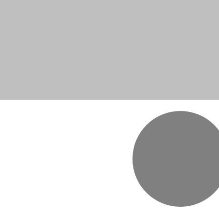
すぐ
完成済の楽
​一般の楽曲