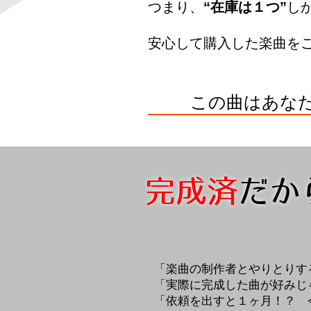
つまり、
​“在庫は１つ”
し
​安心して購入した楽曲を
この曲はあな
完成済
だか
​「楽曲の制作者とやりとり
​「実際に完成した曲が好み
「依頼を出すと１ヶ月！？ 