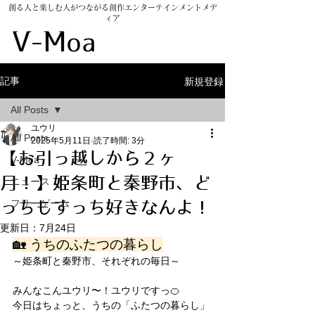
創る人と楽しむ人がつながる創作エンターテインメントメデ
ィア
​V-Moarket
新規登録
記事
All Posts
ユウリ
All Posts
2025年5月11日
読了時間: 3分
【お引っ越しから２ヶ
V-Moa
月！】姫条町と秦野市、ど
ニュース
フリーゲーム
っちもすっち好きなんよ！
更新日：
7月24日
🏡 うちのふたつの暮らし
～姫条町と秦野市、それぞれの毎日～
みんなこんユウリ〜！ユウリですっ🍊
今日はちょっと、うちの「ふたつの暮らし」