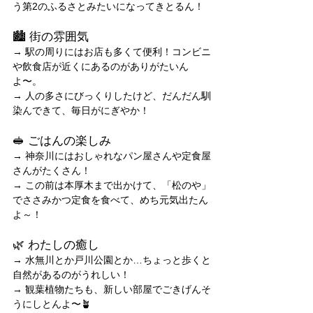
う第2のふるさとみたいになってきとるん！
🏙️ 街の雰囲気
→ 駅の周りにはお店も多くて便利！コンビニ
や飲食店が近くにあるのがありがたいん
よ〜。
→ 人の多さにびっくりしたけど、だんだん馴
染んできて、毎日がにぎやか！
🥪 ごはんの楽しみ
→ 神奈川にはおしゃれなパン屋さんや定食屋
さんがたくさん！
→ この前は本厚木まで出かけて、「松のや」
でささみかつ定食を食べて、めち元気出たん
よ～！
🌿 わたしの癒し
→ 水無川とか戸川公園とか…ちょっと歩くと
自然があるのがうれしい！
→ 観葉植物たちも、新しい部屋でごきげんそ
うにしとんよ〜🪴