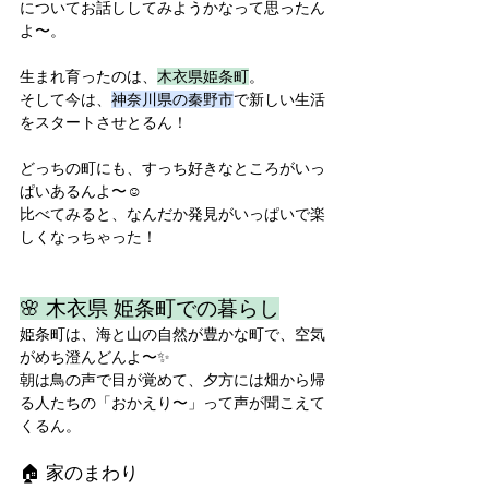
についてお話ししてみようかなって思ったん
よ〜。
生まれ育ったのは、
木衣県姫条町
。
そして今は、
神奈川県の秦野市
で新しい生活
をスタートさせとるん！
どっちの町にも、すっち好きなところがいっ
ぱいあるんよ〜☺️
比べてみると、なんだか発見がいっぱいで楽
しくなっちゃった！
🌸 木衣県 姫条町での暮らし
姫条町は、海と山の自然が豊かな町で、空気
がめち澄んどんよ〜✨
朝は鳥の声で目が覚めて、夕方には畑から帰
る人たちの「おかえり〜」って声が聞こえて
くるん。
🏠 家のまわり