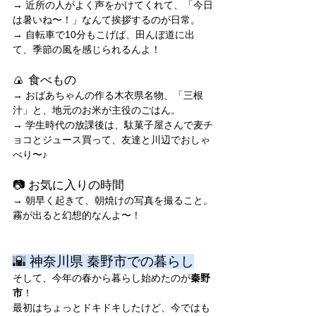
→ 近所の人がよく声をかけてくれて、「今日
は暑いね〜！」なんて挨拶するのが日常。
→ 自転車で10分もこげば、田んぼ道に出
て、季節の風を感じられるんよ！
🍙 食べもの
→ おばあちゃんの作る木衣県名物、「三根
汁」と、地元のお米が主役のごはん。
→ 学生時代の放課後は、駄菓子屋さんで麦チ
ョコとジュース買って、友達と川辺でおしゃ
べり〜♪
📷 お気に入りの時間
→ 朝早く起きて、朝焼けの写真を撮ること。
霧が出ると幻想的なんよ〜！
🌇 神奈川県 秦野市での暮らし
そして、今年の春から暮らし始めたのが
秦野
市
！
最初はちょっとドキドキしたけど、今ではも