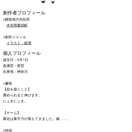
​創作者プロフィール
​○鯉留地方内住所
​
木衣県紫拭町
○創作ジャンル
イラスト・経理
​個人プロフィール
​誕生日：9月1日
血液型：夜型
出身地：神奈川
○趣味
【絵を描くこと】
褒められると伸びます。
にょきにょき。
【ゲーム】
最近は集中力が落ちてきました。歳……。
○特技