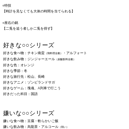
○特技
【時計を見なくても大体の時間を当てられる】
○座右の銘​
【二兎を追う者しか二兎を得ず】
好きな○○シリーズ
好きな食べ物：チキン南蛮
・アルフォート
（鶏料
理全般）
好きな飲み物：ジンジャーエール
（炭酸飲料全般）
好きな色：オレンジ
好きな季節：冬
好きな旅行先：松山、長崎
好きなアニメ：ゾンビランドサガ
好きなゲーム：塊魂、A列車で行こう
​好きだった科目：国語
嫌いな○○シリーズ
嫌いな食べ物：豆腐・軟らかいご飯
嫌いな飲み物：烏龍茶・アルコール
（弱い）