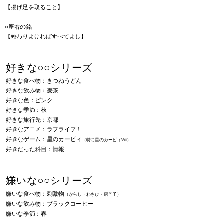
【揚げ足を取ること】
○座右の銘​
【終わりよければすべてよし】
好きな○○シリーズ
好きな食べ物：きつねうどん
好きな飲み物：麦茶
好きな色：ピンク
好きな季節：秋
好きな旅行先：京都
好きなアニメ：ラブライブ！
好きなゲーム：星のカービィ
（特に星のカービィWii）
​好きだった科目：情報
嫌いな○○シリーズ
嫌いな食べ物：刺激物
（からし・わさび・唐辛子）
嫌いな飲み物：ブラックコーヒー
嫌いな季節：春