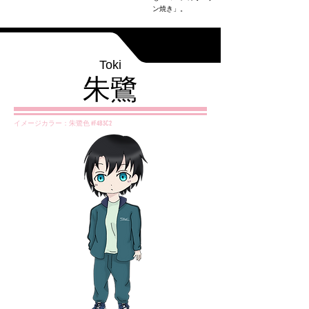
ン焼き」。
Toki
朱鷺
イメージカラー：朱鷺色 #F4B3C2