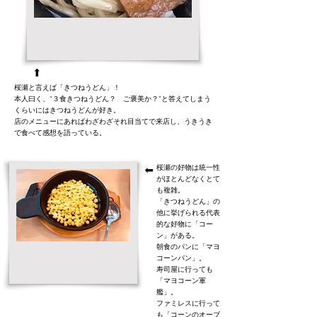
➡
桜瀬と言えば「きつねうどん」！
本人曰く、“３食きつねうどん？ ご褒美か？”と答えてしまう
くらいにはきつねうどんが好き。
店のメニューにあればわざわざそれ目当てで来店し、うきうき
で食べて感想を語っている。
桜瀬の好物は統一性
➡
がほとんどなくとて
も複雑。
「きつねうどん」の
他に挙げられる代表
的な好物に「コー
ン」がある。
朝食のパンに「マヨ
コーンパン」。
寿司屋に行っても
「マヨコーン軍
艦」。
ファミレスに行って
も「コーンのオーブ