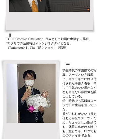
➡
TOPA Creative Circulation! 代表として動画に出演する蔦宮。​
TOクリでの活動時はオレンジネクタイとなる。
​（Tsutariumとしては「緑ネクタイ」で活動）
➡
学生時代の学園祭での写
真。スーツという服装
に、キラッキラに飾り付
けされた手書き看板、そ
して生気のない瞳がなん
とも言えない雰囲気を醸
し出している。
学生時代でも私服はスー
ツで日常生活を送ってい
た。
服がこれしかない（替え
はあるが全てスーツ）た
め、ちょっとした散歩で
も、休日に出かける時で
も、旅行でも、いつでも
このスタイルである。