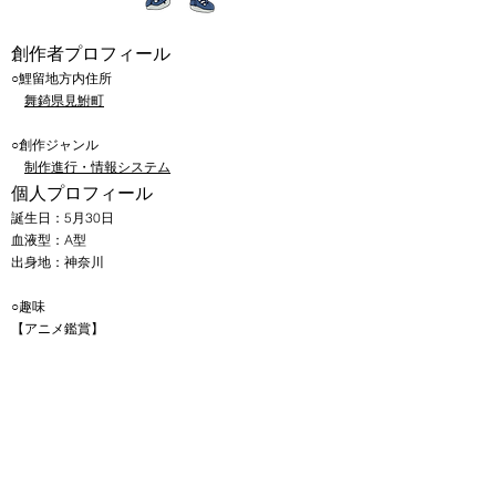
​創作者プロフィール
​○鯉留地方内住所
​
舞錡
県見鮒町
○創作ジャンル
制作進行
​・情報システム
​個人プロ
フィール
​誕生日：5月30日
血液型：A型
出身地：神奈川
○趣味
【アニメ鑑賞】
毎クール10本以上は見ている。
2023年10月は週20
本を視聴していた。​
【
思いつかない
】
趣味がないわけではなく、幅広く多数の趣味を持ってい
る。
パソコン
​、鉄道、カメラ、バイク……。挙げ始めると結