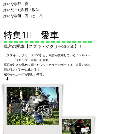
嫌いな季節：夏
​嫌いだった科目：数学
​嫌いな場所：高いところ
特集1⃣ 愛車
蔦宮の愛車【スズキ・ジクサーSF250】！
【スズキ・ジクサーSF250】と、蔦宮が愛用している「ヘルメッ
ト」、「グローブ」が写った写真。
蔦宮が好きな黒色を纏ったマットカラーのボディは、太陽の光を
浴びるとグレーに化ける！
​緩やかなカーブが美しい車体。
➡