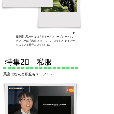
➡
撮影用に取り付けた「ダミーナンバープレート」。
ナンバーは「鳥多 と 51-10」。“コイトメ”をイメー
ジしている番号になっている。
特集2⃣ 私服
蔦宮はなんと私服もスーツ！？