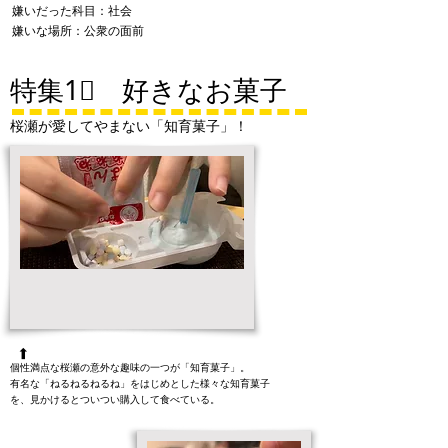
​嫌いだった科目：社会
​嫌いな場所：公衆の面前
特集1⃣ 好きなお菓子
桜瀬が愛してやまない「知育菓子」！
➡
個性満点な桜瀬の意外な趣味の一つが「知育菓子」。
有名な「ねるねるねるね」をはじめとした様々な知育菓子
を、見かけると
ついつい購入して食べている。