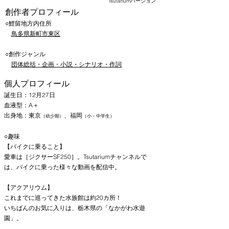
​Tsutariumバージョン
​創作者プロフィール
​○鯉留地方内住所
​
鳥多県新町市東区
○創作ジャンル
団体総括・企画・小説・シナリオ・作詞
​個人プロフィール
​誕生日：12月27日
血液型：A＋
出身地：東京
、福岡​
（幼少期）
（
小・中学生）
○趣味
【バイクに乗ること】
愛車は［ジクサーSF250］。Tsutariumチャンネルで
は、バイクに乗った様々な動画を配信中。
【アクアリウム】
これまでに巡ってきた水族館は約20カ所！
​いちばんのお気に入りは、栃木県の「なかがわ水遊
園」。