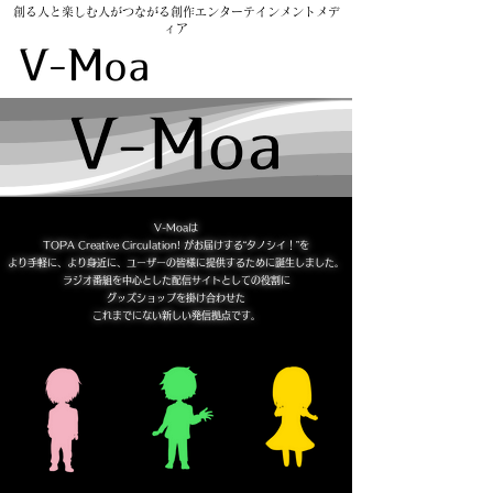
創る人と楽しむ人がつながる創作エンターテインメントメデ
ィア
​V-Moarket
V-Moa​は
TOPA Creative Circulation! がお届けする“タノシイ！”を
より手軽に、より身近に、ユーザーの皆様に提供するために誕生しました。
ラジオ番組を中心とした配信サイトとしての役割に
グッズショップを掛け合わせた
これまでにない新しい発信拠点です。