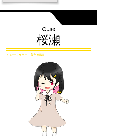
Ouse
​桜瀬
イメージカラー：黄色 #ffd900