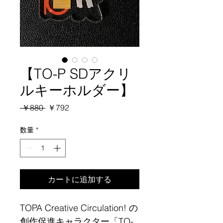
【TO-P SDアクリ
ルキーホルダー】
通
セ
 ￥880 
￥792
常
ー
価
ル
数量
*
格
価
格
カートに追加する
TOPA Creative Circulation! の
創作促進キャラクター「TO-