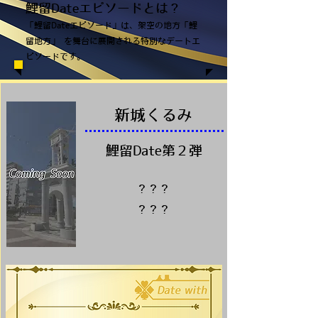
鯉留Dateエピソードとは？
「鯉留Dateエピソード」は、架空の地方「鯉
留地方」 を舞台に展開される特別なデートエ
ピソードです。
​新城くるみ
鯉留Date第２弾
？？？
？？？