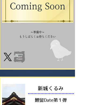
～準備中～
​もうしばらくお待ちください
​新城くるみ
鯉留Date第１弾