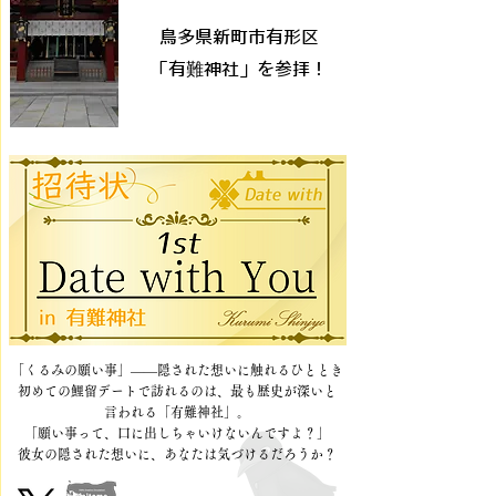
鳥多県新町市有形区
「有
難
神社」を参拝！
「くるみの願い事」
――隠された想いに触れるひととき
初めての鯉留デートで訪れるのは、最も歴史が深いと
言われる「有難神社」。
「願い事って、口に出しちゃいけないんですよ？」
彼女の隠された想いに、あなたは気づけるだろうか？