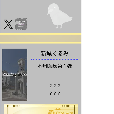
​新城くるみ
本州Date第１弾
？？？
？？？