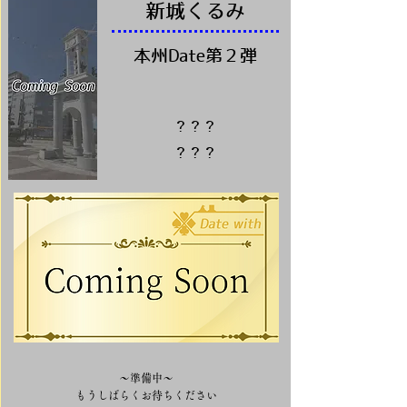
​新城くるみ
本州Date第２弾
？？？
？？？
～準備中～
​もうしばらくお待ちください