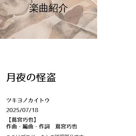
​楽曲紹介
月夜の怪盗
ツキヨノカイトウ
​2025/07/18
【蔦宮巧也】
作曲・編曲・作詞 蔦宮巧也