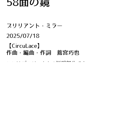
58面の鏡
ブリリアント・ミラー
​2025/07/18
【CircuLace】
作曲・編曲・作詞 蔦宮巧也
ここはプロジェクトの説明部分です。
テキスト部分をクリックし、編集して
ください。